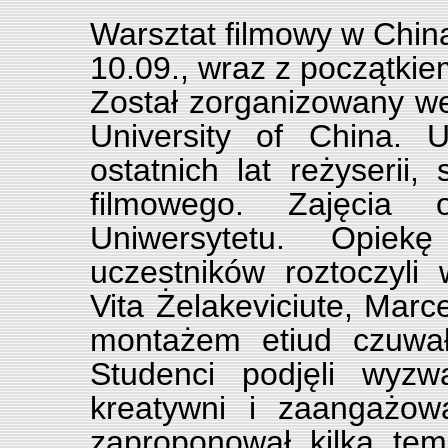
Warsztat filmowy w China
10.09., wraz z początki
Został zorganizowany w
University of China. 
ostatnich lat reżyserii,
filmowego. Zajęcia 
Uniwersytetu. Opiek
uczestników roztoczyli 
Vita Żelakeviciute, Marc
montażem etiud czuwał
Studenci podjęli wyzw
kreatywni i zaangażow
zaproponował kilka tem